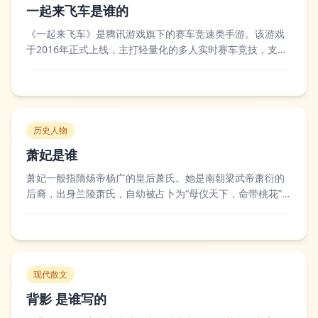
一起来飞车是谁的
《一起来飞车》是腾讯游戏旗下的赛车竞速类手游。该游戏
于2016年正式上线，主打轻量化的多人实时赛车竞技，支持
多人同屏竞速、道具对抗等玩法，还拥有多款定制化赛车与
赛道地图，上线后凭借简洁的操作和爽快的竞速体验收获了
不少竞速游戏爱好者的关注。部分玩家曾将其与同期上线的
其他赛车手游做对比，认为它在新手友好...
历史人物
萧妃是谁
萧妃一般指隋炀帝杨广的皇后萧氏。她是南朝梁武帝萧衍的
后裔，出身兰陵萧氏，自幼被占卜为“母仪天下，命带桃花”，
在杨广还是晋王时便嫁给他，后来杨广登基，她正式成为皇
后，江都之变后她先后辗转于宇文化及、窦建德处，又被突
厥迎往漠北，唐太宗贞观四年唐军击败突厥后，她被接回长
安，最终在长安病逝，以皇后之礼与隋炀...
现代散文
背影 是谁写的