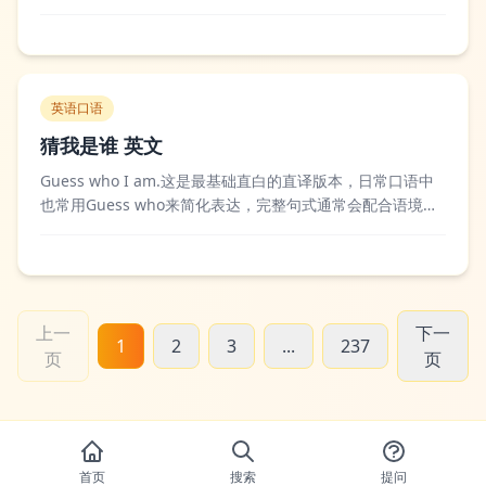
兹美术馆，画面以维纳斯为中心，描绘了春回大地时众神漫
步花园的场景，融合了古希腊神话与文艺复兴时期的人文主
义精神，细节中处处体现出佛罗伦萨美第奇家族赞助下的艺
术审美倾向。艺术界对这幅画评价极高...
英语口语
猜我是谁 英文
Guess who I am.这是最基础直白的直译版本，日常口语中
也常用Guess who来简化表达，完整句式通常会配合语境使
用在对话里。在英语日常交流场景中，这个句子常出现在捉
迷藏、猜人游戏或者突然搭话的场景里，说话者会通过语气
和动作引导对方猜出自己的身份，欧美影视剧里也经常能看
到类似的口语化表达...
上一
下一
1
2
3
...
237
页
页
首页
搜索
提问