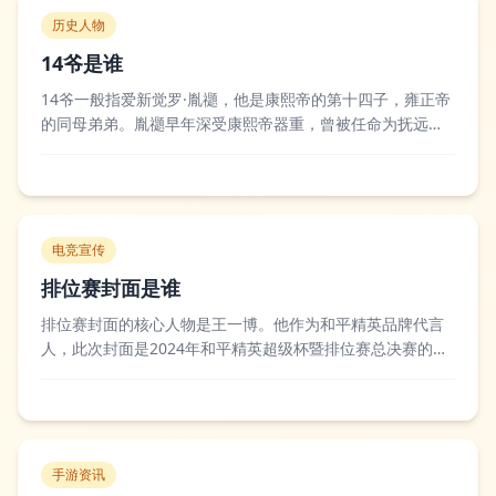
历史人物
14爷是谁
14爷一般指爱新觉罗·胤禵，他是康熙帝的第十四子，雍正帝
的同母弟弟。胤禵早年深受康熙帝器重，曾被任命为抚远大
将军率军出征西藏，稳定了清朝西部边境的局势，在康熙晚
年的储位之争中也是热门人选之一，后来雍正帝即位后他被
削夺兵权并遭到圈禁，直到乾隆时期才被释放并恢复爵位。
后世学界对于胤禵的人生际遇评价颇多，...
电竞宣传
排位赛封面是谁
排位赛封面的核心人物是王一博。他作为和平精英品牌代言
人，此次封面是2024年和平精英超级杯暨排位赛总决赛的官
方宣传物料，整体造型以赛事主题的战术风穿搭为主，搭配
电竞感的光影特效，契合了排位赛紧张刺激的竞技氛围。赛
事官方和电竞圈层都对这次封面物料给予了较高评价，认为
其精准传递了和平精英排位赛的热血竞技...
手游资讯