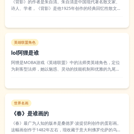
《背影》的作者是朱自清。朱自清是中国现代著名散文家、
诗人、学者，《背影》是他1925年创作的经典回忆性散文，
作品以车站送别父亲翻越月台买橘子的场景为核心，通过朴
素平实的细节描写，抒发了深沉真挚的父子亲情，也是中国
现代散文史上的标杆性作品之一。这篇散文问世后引发了广
泛的讨论与赞誉，很多读者都被文中蕴含...
英雄联盟角色
lol阿狸是谁
阿狸是MOBA游戏《英雄联盟》中的法师类英雄角色，定位
为刺客型法师，她以魅惑、灵动的技能机制和优雅的九尾妖
狐形象深受玩家喜爱，背景故事里她是一只修炼成形的九尾
狐妖，在符文之地游历寻找自身存在的意义。职业赛场和路
人局中阿狸都拥有很高的出场率，玩家可以利用她的技能连
招进行风筝和突袭，完美的技能施法距离和...
世界名画
《春》是谁画的
《春》最广为人知的版本是桑德罗·波提切利创作的蛋彩画。
这幅画创作于1482年左右，现收藏于意大利佛罗伦萨的乌菲