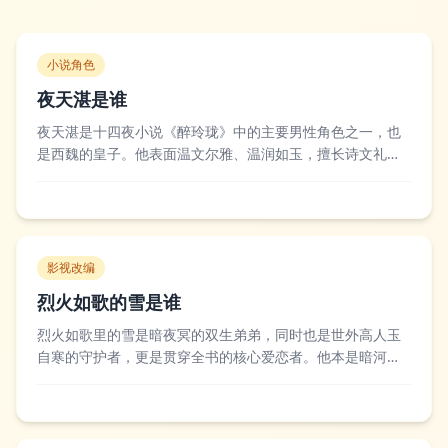
小说角色
夜天湛是谁
夜天湛是十四夜小说《醉玲珑》中的主要男性角色之一，也
是西魏的皇子。他表面温文尔雅、温润如玉，擅长诗文礼
法，实则极具城府与谋略，在皇子夺嫡的斗争中步步为营，
前期与女主凤卿尘有着复杂的情感纠葛，后期成功登基成为
皇帝，开创了属于自己的盛世局面。不少读者评价他是全书
中最贴合“帝王”二字的角色，他的温和之下藏...
影视改编
烈火如歌的雪是谁
烈火如歌里的雪是暗夜冥的双生弟弟，同时也是世外高人玉
自寒的守护者，更是贯穿全书的核心爱恋者。他本是暗河宫
宫主暗夜罗的亲弟弟，为了守护女主烈如歌，放弃了永生的
机会，以自己的魂魄依附在玉自寒的身体里陪伴了烈如歌多
年，最后在结局中借着银雪的肉身复活，终于得以和烈如歌
相守。不少读者和观众都认为雪是全作最深情...